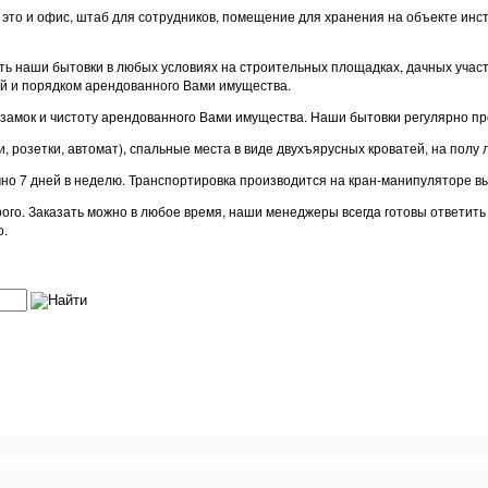
– это и офис, штаб для сотрудников, помещение для хранения на объекте и
 наши бытовки в любых условиях на строительных площадках, дачных участках
й и порядком арендованного Вами имущества.
замок и чистоту арендованного Вами имущества. Наши бытовки регулярно пр
 розетки, автомат), спальные места в виде двухъярусных кроватей, на полу 
очно 7 дней в неделю. Транспортировка производится на кран-манипуляторе 
орого. Заказать можно в любое время, наши менеджеры всегда готовы ответит
о.