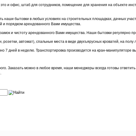
– это и офис, штаб для сотрудников, помещение для хранения на объекте и
 наши бытовки в любых условиях на строительных площадках, дачных участках
й и порядком арендованного Вами имущества.
замок и чистоту арендованного Вами имущества. Наши бытовки регулярно пр
 розетки, автомат), спальные места в виде двухъярусных кроватей, на полу 
очно 7 дней в неделю. Транспортировка производится на кран-манипуляторе 
орого. Заказать можно в любое время, наши менеджеры всегда готовы ответит
.