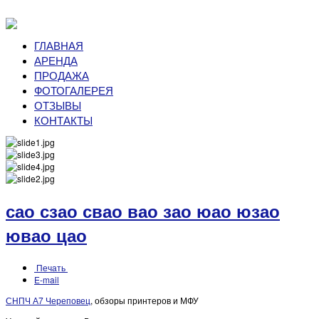
ГЛАВНАЯ
АРЕНДА
ПРОДАЖА
ФОТОГАЛЕРЕЯ
ОТЗЫВЫ
КОНТАКТЫ
сао сзао свао вао зао юао юзао
ювао цао
Печать
E-mail
СНПЧ А7 Череповец
, обзоры принтеров и МФУ