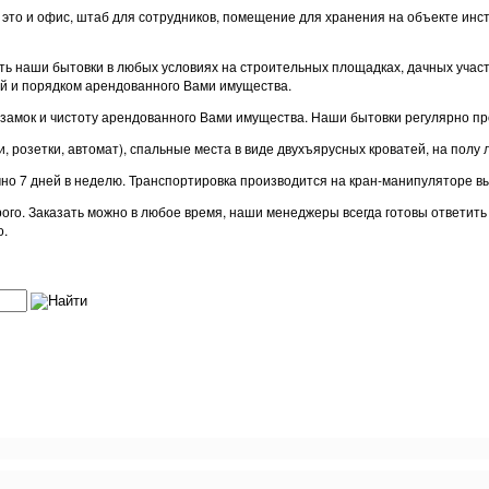
– это и офис, штаб для сотрудников, помещение для хранения на объекте и
 наши бытовки в любых условиях на строительных площадках, дачных участках
й и порядком арендованного Вами имущества.
замок и чистоту арендованного Вами имущества. Наши бытовки регулярно пр
 розетки, автомат), спальные места в виде двухъярусных кроватей, на полу 
очно 7 дней в неделю. Транспортировка производится на кран-манипуляторе 
орого. Заказать можно в любое время, наши менеджеры всегда готовы ответит
о.