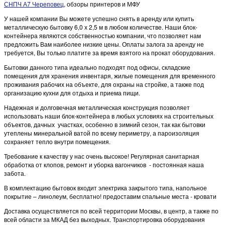
СНПЧ А7 Череповец
, обзоры принтеров и МФУ
У нашей компании Вы можете успешно снять в аренду или купить
металлическую бытовку 6,0 х 2,5 м в любом количестве. Наши блок-
контейнера являются собственностью компании, что позволяет нам
предложить Вам наиболее низкие цены. Оплаты залога за аренду не
требуется, Вы только платите за время взятого на прокат оборудования.
Бытовки данного типа идеально подходят под офисы, складские
помещения для хранения инвентаря, жилые помещения для временного
проживания рабочих на объекте, для охраны на стройке, а также под
организацию кухни для отдыха и приема пищи.
Надежная и долговечная металлическая конструкция позволяет
использовать наши блок-контейнера в любых условиях на строительных
объектов, дачных участках, особенно в зимний сезон, так как бытовки
утеплены минеральной ватой по всему периметру, а пароизоляция
сохраняет тепло внутри помещения.
Требование к качеству у нас очень высокое! Регулярная санитарная
обработка от клопов, ремонт и уборка вагончиков - постоянная наша
забота.
В комплектацию бытовок входит электрика закрытого типа, напольное
покрытие – линолеум, бесплатно! предоставим спальные места - кровати
Доставка осуществляется по всей территории Москвы, в центр, а также по
всей области за МКАД без выходных. Транспортировка оборудования