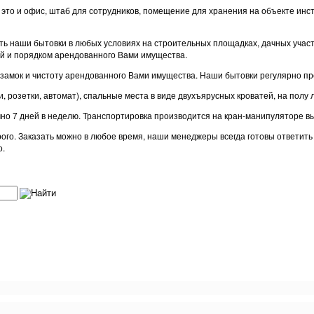
– это и офис, штаб для сотрудников, помещение для хранения на объекте и
 наши бытовки в любых условиях на строительных площадках, дачных участках
й и порядком арендованного Вами имущества.
замок и чистоту арендованного Вами имущества. Наши бытовки регулярно пр
 розетки, автомат), спальные места в виде двухъярусных кроватей, на полу 
очно 7 дней в неделю. Транспортировка производится на кран-манипуляторе 
орого. Заказать можно в любое время, наши менеджеры всегда готовы ответит
о.