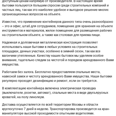
доступным ценам напрямую от производителя. В настоящее время
бытовки пользуются большим спросом среди строительных компаний и
частных лиц, так как это наиболее удобное и выгодное решение многих
организационных вопросов на объекте.
Известно, что применение контейнеров данного типа очень разнообразно
– это и офис, штаб для сотрудников, помещение для хранения на объекте
инструментов и материалов, жилое помещение для размещения рабочих
на строительном объекте, а также как столовая для приема пищи.
Надежная и долговечная металлическая конструкция позволяет
использовать наши бытовки в любых условиях на строительных
площадках, дачных участках, особенно в зимний сезон, так как все
вагончики утепленные. Качеству наших бытовок мы уделяем особое
внимание, тщательно следим за чистотой и порядком арендованного Вами
имущества.
Работаем без залога. Бесплатно предоставляем спальные места,
навесной замок и чистоту арендованного Вами имущества. Наши бытовки
регулярно проходят дезинфекцию и ремонт, если он требуется.
В комплектацию контейнера включена электрическая проводка
(выключатели, розетки, автомат), спальные места в виде двухъярусных
кроватей, на полу линолеум.
Доставка осуществляется по всей территории Москвы и области
круглосуточно 7 дней в неделю. Транспортировка производится на кран-
манипуляторе высокой проходимости опытными водителями.