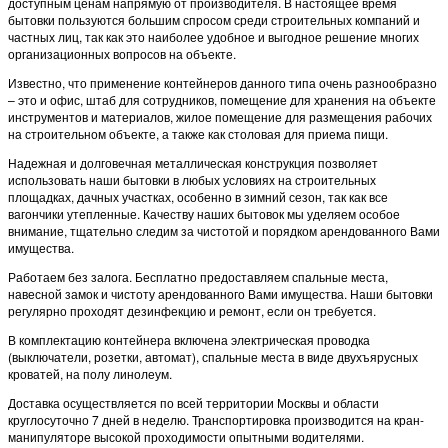
доступным ценам напрямую от производителя. В настоящее время
бытовки пользуются большим спросом среди строительных компаний и
частных лиц, так как это наиболее удобное и выгодное решение многих
организационных вопросов на объекте.
Известно, что применение контейнеров данного типа очень разнообразно
– это и офис, штаб для сотрудников, помещение для хранения на объекте
инструментов и материалов, жилое помещение для размещения рабочих
на строительном объекте, а также как столовая для приема пищи.
Надежная и долговечная металлическая конструкция позволяет
использовать наши бытовки в любых условиях на строительных
площадках, дачных участках, особенно в зимний сезон, так как все
вагончики утепленные. Качеству наших бытовок мы уделяем особое
внимание, тщательно следим за чистотой и порядком арендованного Вами
имущества.
Работаем без залога. Бесплатно предоставляем спальные места,
навесной замок и чистоту арендованного Вами имущества. Наши бытовки
регулярно проходят дезинфекцию и ремонт, если он требуется.
В комплектацию контейнера включена электрическая проводка
(выключатели, розетки, автомат), спальные места в виде двухъярусных
кроватей, на полу линолеум.
Доставка осуществляется по всей территории Москвы и области
круглосуточно 7 дней в неделю. Транспортировка производится на кран-
манипуляторе высокой проходимости опытными водителями.