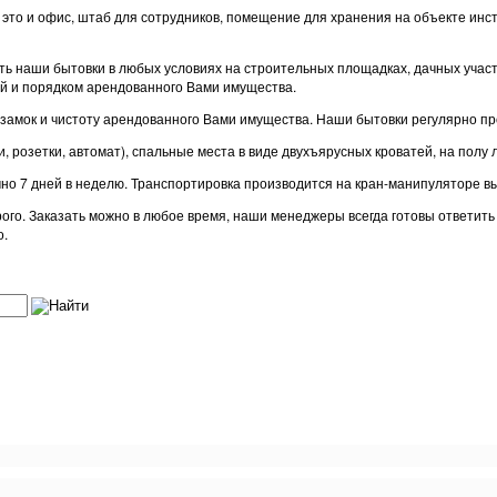
– это и офис, штаб для сотрудников, помещение для хранения на объекте и
 наши бытовки в любых условиях на строительных площадках, дачных участках
й и порядком арендованного Вами имущества.
замок и чистоту арендованного Вами имущества. Наши бытовки регулярно пр
 розетки, автомат), спальные места в виде двухъярусных кроватей, на полу 
очно 7 дней в неделю. Транспортировка производится на кран-манипуляторе 
орого. Заказать можно в любое время, наши менеджеры всегда готовы ответит
о.