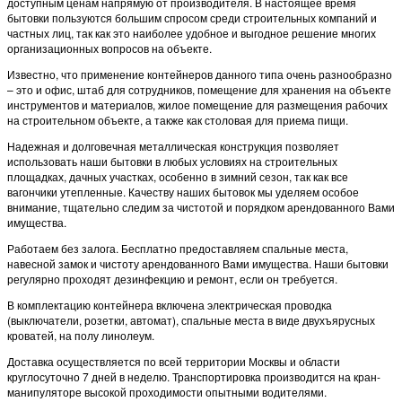
доступным ценам напрямую от производителя. В настоящее время
бытовки пользуются большим спросом среди строительных компаний и
частных лиц, так как это наиболее удобное и выгодное решение многих
организационных вопросов на объекте.
Известно, что применение контейнеров данного типа очень разнообразно
– это и офис, штаб для сотрудников, помещение для хранения на объекте
инструментов и материалов, жилое помещение для размещения рабочих
на строительном объекте, а также как столовая для приема пищи.
Надежная и долговечная металлическая конструкция позволяет
использовать наши бытовки в любых условиях на строительных
площадках, дачных участках, особенно в зимний сезон, так как все
вагончики утепленные. Качеству наших бытовок мы уделяем особое
внимание, тщательно следим за чистотой и порядком арендованного Вами
имущества.
Работаем без залога. Бесплатно предоставляем спальные места,
навесной замок и чистоту арендованного Вами имущества. Наши бытовки
регулярно проходят дезинфекцию и ремонт, если он требуется.
В комплектацию контейнера включена электрическая проводка
(выключатели, розетки, автомат), спальные места в виде двухъярусных
кроватей, на полу линолеум.
Доставка осуществляется по всей территории Москвы и области
круглосуточно 7 дней в неделю. Транспортировка производится на кран-
манипуляторе высокой проходимости опытными водителями.