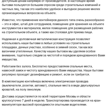
доступным ценам напрямую от производителя. В настоящее время
бытовки пользуются большим спросом среди строительных компаний и
частных лиц, так как это наиболее удобное и выгодное решение многих
организационных вопросов на объекте.
Известно, что применение контейнеров данного типа очень разнообразно
– это и офис, штаб для сотрудников, помещение для хранения на объекте
инструментов и материалов, жилое помещение для размещения рабочих
на строительном объекте, а также как столовая для приема пищи.
Надежная и долговечная металлическая конструкция позволяет
использовать наши бытовки в любых условиях на строительных
площадках, дачных участках, особенно в зимний сезон, так как все
вагончики утепленные. Качеству наших бытовок мы уделяем особое
внимание, тщательно следим за чистотой и порядком арендованного Вами
имущества.
Работаем без залога. Бесплатно предоставляем спальные места,
навесной замок и чистоту арендованного Вами имущества. Наши бытовки
регулярно проходят дезинфекцию и ремонт, если он требуется.
В комплектацию контейнера включена электрическая проводка
(выключатели, розетки, автомат), спальные места в виде двухъярусных
кроватей, на полу линолеум.
Доставка осуществляется по всей территории Москвы и области
круглосуточно 7 дней в неделю. Транспортировка производится на кран-
манипуляторе высокой проходимости опытными водителями.