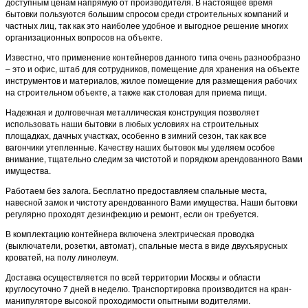
доступным ценам напрямую от производителя. В настоящее время
бытовки пользуются большим спросом среди строительных компаний и
частных лиц, так как это наиболее удобное и выгодное решение многих
организационных вопросов на объекте.
Известно, что применение контейнеров данного типа очень разнообразно
– это и офис, штаб для сотрудников, помещение для хранения на объекте
инструментов и материалов, жилое помещение для размещения рабочих
на строительном объекте, а также как столовая для приема пищи.
Надежная и долговечная металлическая конструкция позволяет
использовать наши бытовки в любых условиях на строительных
площадках, дачных участках, особенно в зимний сезон, так как все
вагончики утепленные. Качеству наших бытовок мы уделяем особое
внимание, тщательно следим за чистотой и порядком арендованного Вами
имущества.
Работаем без залога. Бесплатно предоставляем спальные места,
навесной замок и чистоту арендованного Вами имущества. Наши бытовки
регулярно проходят дезинфекцию и ремонт, если он требуется.
В комплектацию контейнера включена электрическая проводка
(выключатели, розетки, автомат), спальные места в виде двухъярусных
кроватей, на полу линолеум.
Доставка осуществляется по всей территории Москвы и области
круглосуточно 7 дней в неделю. Транспортировка производится на кран-
манипуляторе высокой проходимости опытными водителями.