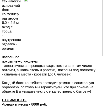
технически
исправный
блок-
контейнер
размером
6,0 х 2,5 м,
вход с
торца;
-
внутренняя
отделка -
оргалит;
-
напольное
покрытие – линолеум;
- электрическая проводка закрытого типа, в том числе
автомат, выключатель и розетки,
патроны под лампочку;
- спальные места - кровати (до 6 человек).
Каждый блок-контейнер проходит ремонт и санитарную
обработку, поэтому мы гарантируем, что при приеме на
объекте Вы увидите чистую и качественную бытовку!
СТОИМОСТЬ
Аренда в месяц -
8000 руб.